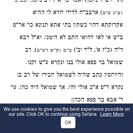
(וגי' רש"ל נחמן) ואמר כו' א"ל רב נחמן.
ובב"ב
) ארבב"ח לדידי חזיא לי ההיא
(ע"ג ע"ב
אקרוקתא דהוי כשתין בתי אתא תנינא כו' אר"פ
ב"ש אי לאו דהואי התם לא הימני. וא"ל רבא
ר"ה (כ"ז א', ל"ד יב')
). רב
ב"מ (ק"ט רע"ב
שמואל בר פפא אולי בנו ונקרא ע"ש זקנו.
והיוחסין כתב שהיה לשמואל חבירו של רב בן
נקרא ר"פ א"כ אולי זהו. אך שמואל היה כהן. עי'
:
ר' אבא בר פפא הכהן
We use cookies to give you the best experience possible on
our site. Click OK to continue using Sefaria.
Learn More
.
רב פפא ברי' דרב אחא בר אדא
OK