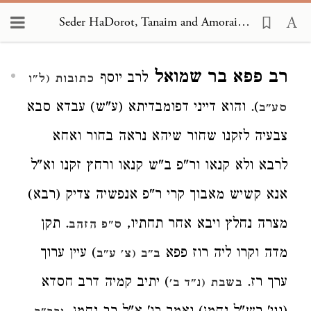
Seder HaDorot, Tanaim and Amoraim 2987
Loading...
רב פפא בר שמואל
לרב יוסף
כתובות (ל"ו
). והוא דייני דפומבדיתא (ע"ש) עבדא סבא
סע"ב
צבעיה לזקנו שחור שיהא נראה בחור ואחא
לרבא ולא קנאו ור"פ ב"ש קנאו ורחץ זקנו וא"ל
אנא קשיש מאבוך קרי ר"פ אנפשיה צדיק (רבא)
מצרה נחלץ ויבא אחר תחתיו,
. תקן
ס"פ הזהב
מדה וקרו ליה רוז פפא
) עיין ערוך
ב"ב (צ' ע"ב
ערך רז.
) יתיב קמיה דרב חסדא
בשבת (נ"ד ב'