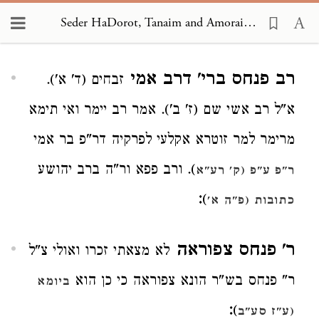
Seder HaDorot, Tanaim and Amoraim 2967
Loading...
רב פנחס ברי' דרב אמי
זבחים (ד' א').
א"ל רב אשי שם (ז' ב'). אמר רב יימר ואי תימא
מרימר למר זוטרא אקלעי לפרקיה דר"פ בר אמי
). ורב פפא ור"ה ברב יהושע
ר"פ ע"פ (ק' רע"א
:
)
כתובות (פ"ה א'
ר' פנחס צפוראה
לא מצאתי זכרו ואולי צ"ל
ר" פנחס בש"ר הונא צפוראה כי כן הוא
ביומא
:
)
(ע"ז סע"ב