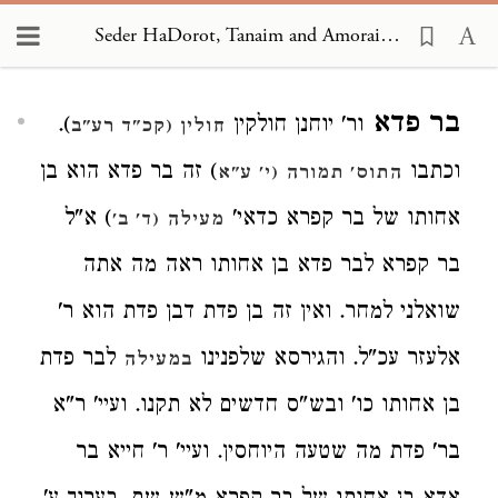
Seder HaDorot, Tanaim and Amoraim 2933
Loading...
בר פדא
ור' יוחנן חולקין
).
חולין (קכ"ד רע"ב
וכתבו
) זה בר פדא הוא בן
התוס' תמורה (י' ע"א
אחותו של בר קפרא כדאי'
) א"ל
מעילה (ד' ב'
בר קפרא לבר פדא בן אחותו ראה מה אתה
שואלני למחר. ואין זה בן פדת דבן פדת הוא ר'
אלעזר עכ"ל. והגירסא שלפנינו
לבר פדת
במעילה
בן אחותו כו' ובש"ס חדשים לא תקנו. ועיי' ר"א
בר' פדת מה שטעה היוחסין. ועיי' ר' חייא בר