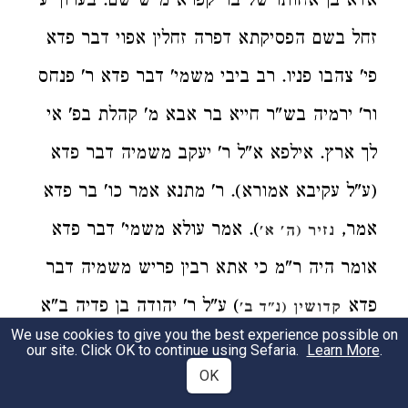
אדא בן אחותו של בר קפרא מ"ש שם. בערוך ע'
זחל בשם הפסיקתא דפרה זחלין אפוי דבר פדא
פי' צהבו פניו. רב ביבי משמי' דבר פדא ר' פנחס
ור' ירמיה בש"ר חייא בר אבא מ' קהלת בפ' אי
לך ארץ. אילפא א"ל ר' יעקב משמיה דבר פדא
(ע"ל עקיבא אמורא). ר' מתנא אמר כו' בר פדא
אמר,
). אמר עולא משמי' דבר פדא
נזיר (ה' א'
אומר היה ר"מ כי אתא רבין פריש משמיה דבר
פדא
) ע"ל ר' יהודה בן פדיה ב"א
קדושין (נ"ד ב'
We use cookies to give you the best experience possible on
:
של ב"ק
our site. Click OK to continue using Sefaria.
Learn More
.
OK