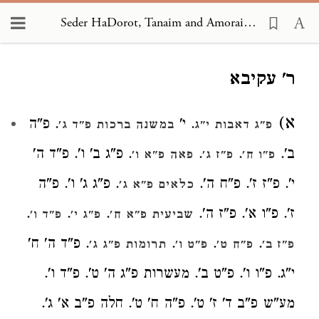
Seder HaDorot, Tanaim and Amoraim 2917
Loading...
ר' עקיבא
א)
. י'
. פ"ה
פ"ג דאבות י"ג
במשנה ברכות פ"ד ג'
ב'.
.
.
. פ"ג ב' ו'. פ"ד ה'
פ"ו ח'
פ"ז ג'
פאה פ"א ו'
י'. פ"ז ז'. פ"ח ה'.
. פ"ג ג' ו'. פ"ה
כלאים פ"א ג'
ז'. פ"ו א'. פ"ז ה'.
.
.
.
שביעית פ"א ח'
פ"ג י'
פ"ד ו'
.
.
.
. פ"ד ה' ח'
פ"ז ב'
פ"ח ט'
פ"ט ו'
תרומות פ"ג ג'
י"ג. פ"ו ו'. פ"ט ב'. מעשרות פ"ג ה' ט'. פ"ד ו'.
מע"ש פ"ב ד' ז' ט'. פ"ה ח' ט'. חלה פ"ב א' ג'.