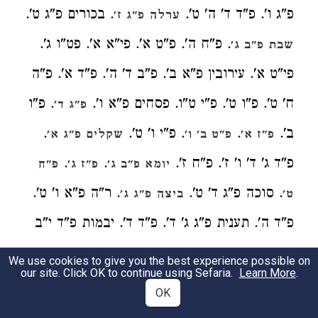
פ"ג ו'. פ"ד ד' ה' ט'.
. בכורים פ"ג ט'.
ערלה פ"ג ז'
. פ"ח ה'. פ"ט א'. פי"א א'. פט"ו ג'.
שבת פ"ב ג'
פי"ט א'. עירובין פ"א ב'. פ"ב ד' ה'. פ"ד א'. פ"ה
ח' ט'. פ"ו ט'. פ"י ט"ו. פסחים פ"א ו'.
. פ"ו
פ"ג ד'
ב'.
.
. פ"י ו' ט'.
.
פ"ז א'
פ"ט ב' ו'
שקלים פ"ג א'
פ"ד ג' ד' ו' ז'. פ"ח ז'.
.
.
יומא פ"ב ג'
פ"ז ג'
פ"ח
. סוכה פ"ג ד' ט'.
. ר"ה פ"א ו' ט'.
ט'
ביצה פ"ג ג'
פ"ד ה'. תענית פ"ג ג' ד'. פ"ד ד'. יבמות פ"ד י"ב
י"ג. פ"ח ד'. פי"ב ג' ה'. פט"ו ו' ז'. פט"ז ז'.
We use cookies to give you the best experience possible on
our site. Click OK to continue using Sefaria.
Learn More
.
כתובות פ"ג ג'. פ"ה ב'. פ"ט ב' ג'. פי"א ד'.
נדרים
OK
. פ"ז א' פ"ט ה' ו'. פ"י ו'. פי"א ד'. נזיר
פ"א א'