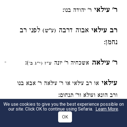
ר' עילאי
:
ר' יהודה בנו
רב עילאי
אבוה דרבה
לפני רב
(ע"ש)
נחמן:
ר' עילאה
:
אשכחיה ר' יונה
)
ע"ז (י"ג ב'
עילאי
או רב עילאי או ר' עילאה ר' אבא בנו
:
ורב הונא ועולא ור' תנחום
We use cookies to give you the best experience possible on
our site. Click OK to continue using Sefaria.
Learn More
.
רב עילש
. ידע בלשון
(סוף
)
תמיד נשחט
OK