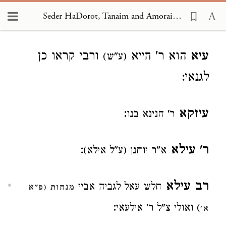
Seder HaDorot, Tanaim and Amoraim 2882
Loading...
עיא
הוא ר' חייא
ורבי קראו כן
(ע"ש)
לגנאי:
עיזקא
:
ר' חנינא בנו
ר' עילא
:
א"ר יוחנן (ע"ל אילא)
רב עילא
חלש עאל לגביה אביי
מנחות (פ"א
:
) ואולי צ"ל ר' אילעאי
א'