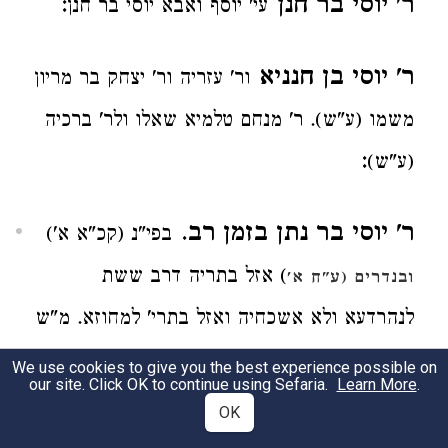
ר' יוסי בר חנן
:
עי' יוסף ואבא יוסי בר חנן
ר' יוסי בן חנניא
ור' עזריה ור' יצחק בר מריון
משמו (ע"ש). ר' מנחם טלמיא שאלו ולר' ברכיה
:
(ע"ש)
ר' יוסי בר נתן בזמן רב
.
בפי"נ (קכ"א א')
) אזל בתריה דרב ששת
ובנדרים (ע"ח א'
לנהרדעא ולא אשכחיה ואזל בתרי' למחוזא. מ"ש
שהיה בזמן רב אינו כי רב ששת היה תלמיד רב
We use cookies to give you the best experience possible on
our site. Click OK to continue using Sefaria.
Learn More
.
הונא שהיה תלמיד רב יהודה שהיה תלמיד רב.
OK
) רב אסי ב"נ בעא מר' חייא ברב
ובשבת (נ"ג א'