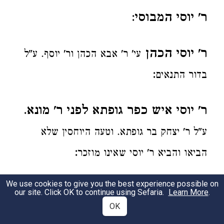
ר' יוסי המבוסי
:
ר' יוסי הכהן
עי' ר' אבא הכהן ור' יוסף. ע"ל
:
בדור התנאים
ר' יוסי איש כפר גופתא לפני ר' מונא
.
ע"ל ר' יצחק בר גופתא. וטעה היוחסין שלא
:
הביאו והביא ר' יוסי שאינו מוזכר
We use cookies to give you the best experience possible on
ר' יוסי בר חנן
:
עי' יוסף ואבא יוסי בר חנן
our site. Click OK to continue using Sefaria.
Learn More
.
OK