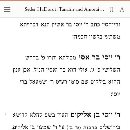
הוה משתעי בלשון חכמה אמר כו', איני יודע אם
Seder HaDorot, Tanaim and Amoraim 1940
צ"ל בר יוסי או הוא ר' יוסי בר יאסין הנ"ל.
והיוחסין כתב ר' יוסי בר אשיין תנא דברייתא
:
משתעי בלשון חכמה
ר' יוסי בר אסי
מכילתא יתרו פ' בחדש
השלישי פ' ג'. אולי הוא בר יאסין הנ"ל. אכן ענין
ההוא בילקוט שם סימן רע"ט ר' ישמעאל בר'
:
יוסי
ר' יוסי בן אליקים
העיד בשם קהלא קדישא
.
בירושלים
) עי' ר' שמעון בן אליקים
ברכות (ט' ב'