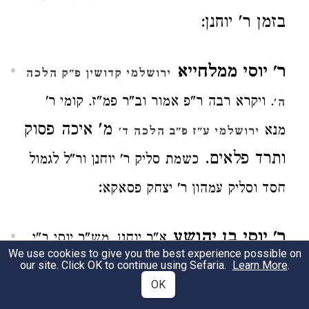
בזמן ר' יוחנן:
ר' יוסי ממלחייא
ירושלמי קדושין פ"ק הלכה
. ויקרא רבה ר"פ אמור וב"ר פמ"ז. קומי ר'
ה'
מ' איכה פסוק
מנא
ירושלמי ע"ז פ"ב הלכה ד'
ותרד פלאים.
כשמת סליק ר' יוחנן ור"ל לגמול
:
חסד וסליק עמהון ר' יצחק פסאקא
ר' יוסי בן יהושע
א"ר יוחנן. מש"ר יוסי ב"י
We use cookies to give you the best experience possible on
:
.
Learn More
פא"ט (נ"ו ב')
)
our site. Click OK to continue using Sefaria.
נדה (כ"ד א'
OK