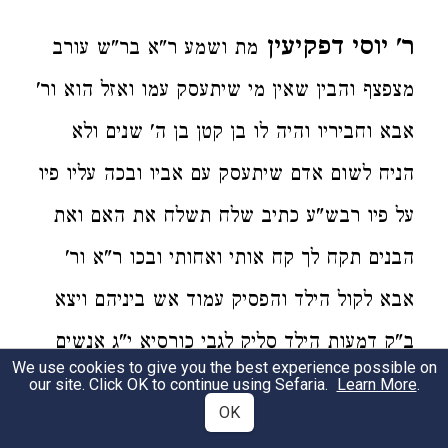
ר' יוסי דפקיעין
מת ושמע ר"א בר"ש עורב
מצפצף והבין שאין מי שיתעסק עמו ואזל הוא ור'
אבא וחביריו והיה לו בן קטן בן ה' שנים ולא
הניח לשום אדם שיתעסק עם אביו ובכה עליו פיו
על פיו רבש"ע כתיב שלח תשלח את האם ואת
הבנים תקח לך קח אותי ואחותי ובכו ר"א ור'
אבא לקול הילד והפסיק עמוד אש ביניהם ויצא
ב"ק דמעות הילד סליק לגבי כורסיא י"ג אנשים
We use cookies to give you the best experience possible on
ניתן בגינך ואוסיפו לך כ"ב שנים שתלמוד עם
our site. Click OK to continue using Sefaria.
Learn More
.
OK
הילד ופתח ר"י עיניו וא"ל ר"י אחר י"ג שנים יגלה