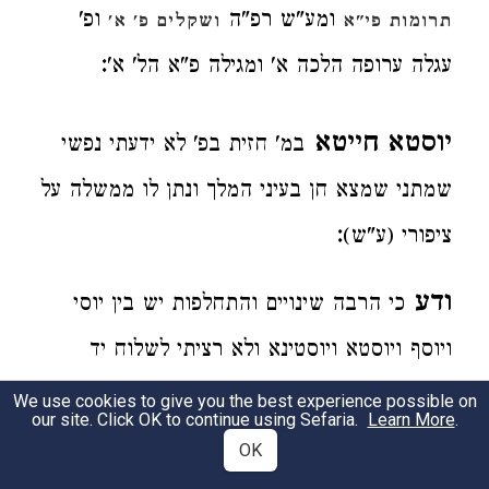
ומע"ש רפ"ה
ופ'
תרומות פי"א
ושקלים פ' א'
:
עגלה ערופה הלכה א' ומגילה פ"א הל' א'
יוסטא חייטא
במ' חזית בפ' לא ידעתי נפשי
שמתני שמצא חן בעיני המלך ונתן לו ממשלה על
:
ציפורי (ע"ש)
ודע
כי הרבה שינויים והתחלפות יש בין יוסי
ויוסף ויוסטא ויוסטינא ולא רציתי לשלוח יד
:
והעתקתי כאשר נמצא ואתה ראה וחכם
We use cookies to give you the best experience possible on
our site. Click OK to continue using Sefaria.
Learn More
.
OK
יוסי בן יועזר
איש צרידה
משנה פ"א