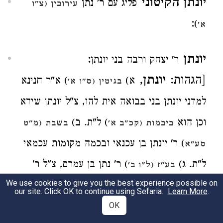
יונתן הקיטוני
פליג עם ר' נתן
עירובין (צ"ו
:
)
א'
יונתן
:
ר' יצחק ורבה בני יונתן
[הגהות:
יונתן
,
א)
) א"ר חנינא
בגיטין (ס"ו א'
למדני יונתן בני בבואה אית להו, צ"ל יונתן שידא
וכן הוא
) ל"ת. ב)
ביבמות (קכ"ב א'
בשבת (מ"ט
) ר' יונתן בן עכנאי ובכמה מקומות עכמאי
סע"א
ל"ת. ג)
) ר' נתן בן עמרם, צ"ל ר'
בע"ז (ל"ו ב'
:]
We use cookies to give you the best experience possible on
יונתן ל"ת
our site. Click OK to continue using Sefaria.
Learn More
.
OK
ר' יוסטא
:
בשם ר"ל (ע"ל וסטינא)