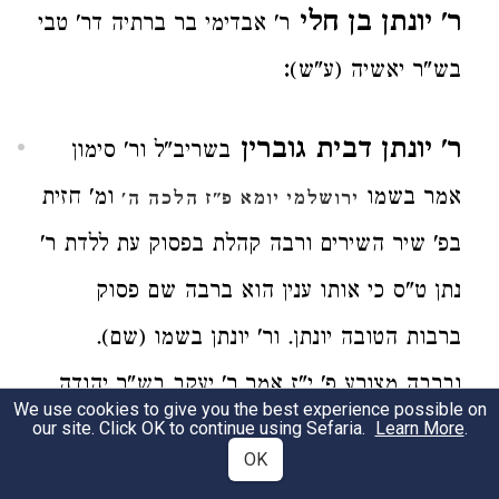
ר' יונתן בן חלי
ר' אבדימי בר ברתיה דר' טבי
:
בש"ר יאשיה (ע"ש)
ר' יונתן דבית גוברין
בשריב"ל ור' סימון
אמר בשמו
ומ' חזית
ירושלמי יומא פ"ז הלכה ה'
בפ' שיר השירים ורבה קהלת בפסוק עת ללדת ר'
נתן ט"ס כי אותו ענין הוא ברבה שם פסוק
ברבות הטובה יונתן. ור' יונתן בשמו (שם).
וברבה מצורע פ' י"ז אמר ר' יעקב בש"ר יהודה
We use cookies to give you the best experience possible on
:
.
Learn More
בש"ר נתן דבית גוברין
our site. Click OK to continue using Sefaria.
OK