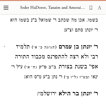
בזמן רבב"ח. ואמר בשם ר"ש בן ר' יוסי בן
Seder HaDorot, Tanaim and Amoraim 1884
לקוניא (וע"ש) ואחד הוא. ור' שמואל בר נחמני
בשמו. אכן מה שכתב ר' שמואל ב"נ בשמו הוא
:
ר' יונתן סתם וצ"ע
ר' יונתן בן עמרם
תלמיד
)
(
חגיגה כ' א'
רבי ולא רצה להתפרנס מכבוד התורה
אפי' בשנת בצורת
) ע"ל ר'
ב"ב פ"ק
(ח' א'
:
ינאי
) ר' נתן ב"ע ט"ס הוא
ובע"ז (ל"ו ב'
ר' יונתן בר הילא
ירושלמי: