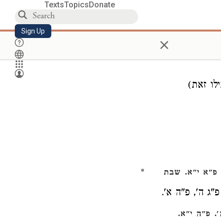
Texts
Topics
Donate
Sign Up
×
לו זאת)
.
פ"א י"א
שבת
פ"ג ה', פ"ה א'.
.
.
'
פ"ה י"א