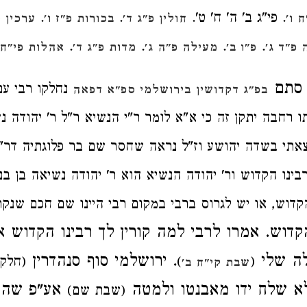
. פי"ג ב' ה' ח' ט'.
.
.
 ו'
חולין פ"ג ד'
בכורות פ"ז ו'
ערכין פ
.
.
.
.
פ"ד ג'
פ"ו ב'
מעילה פ"ה ג'
מדות פ"ג ד'
אהלות פי"ח 
 סתם
נחלקו רבי עם
בפ"ג דקדושין
בירושלמי ספ"א דפאה
 רחבה יתקן זה כי א"א לומר ר"י הנשיא ר"ל ר' יהודה נש
צאתי בשדה יהושע וז"ל נראה שחסר שם בר פלוגתיה דר"י
בינו הקדוש ור' יהודה הנשיא הוא ר' יהודה נשיאה בן בנ
קדוש, או יש לגרוס ברבי במקום רבי היינו שם חכם שנק
הקדוש. אמרו לרבי למה קורין לך רבינו הקדוש א
לה שלי
. ירושלמי סוף סנהדרין
(
)
(חלק 
שבת קי"ח ב'
א שלח ידו מאבנטו ולמטה
אע"פ שהיה
(שבת שם)