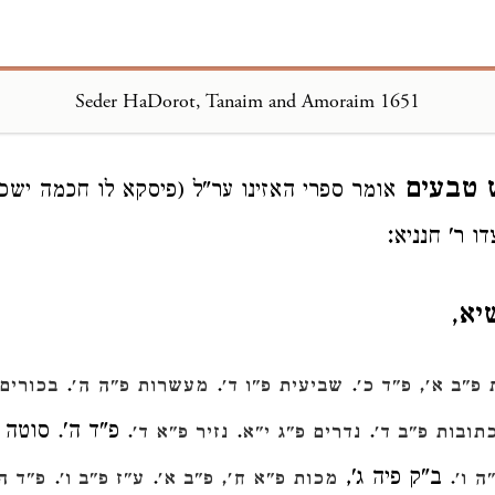
Seder HaDorot, Tanaim and Amoraim 1651
Loading...
ש טבעים
אומר ספרי האזינו ער"ל (פיסקא לו חכמה ישכי
:
ו ר' חנניא
יא
,
.
.
.
פ"ב א',
פ"ד כ'
שביעית פ"ו ד'
מעשרות פ"ה ה'
בכורים 
.
.
. פ"ד ה'. סוטה 
תובות פ"ב ד'
נדרים פ"ג י"א
נזיר פ"א ד'
. ב"ק פיה ג',
.
.
ה ו'
מכות פ"א ח',
פ"ב א'
ע"ז פ"ב ו'
פ"ד ה