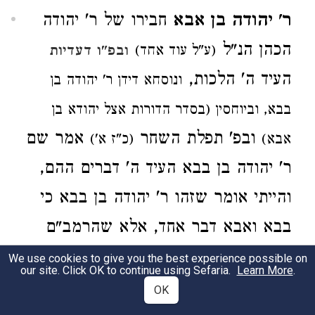
ר' יהודה בן אבא
חבירו של ר' יהודה
הכהן הנ"ל
(ע"ל עוד אחד)
ובפ"ו דעדיות
העיד ה' הלכות,
ונוסחא דידן ר' יהודה בן
בבא, וביוחסין (בסדר הדורות אצל יהודא בן
ובפ' תפלת השחר
אמר שם
אבא)
(כ"ז א')
ר' יהודה בן בבא העיד ה' דברים ההם,
והייתי אומר שזהו ר' יהודה בן בבא כי
בבא ואבא דבר אחד, אלא שהרמב"ם
מנה אותם לשנים:
We use cookies to give you the best experience possible on
our site. Click OK to continue using Sefaria.
Learn More
.
OK
ר' יהודה בן בבא
במשנה עירובין פ"ב ד' ה',