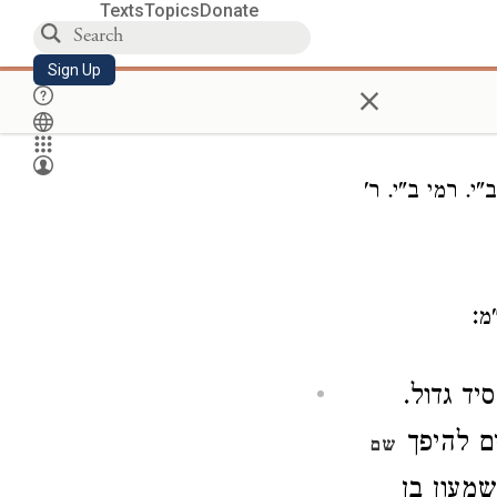
Texts
Topics
Donate
Sign Up
×
י. רמי ב"י. ר'
:
מ
יד גדול.
ם להיפך
שם
שמעון בן