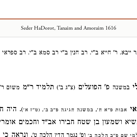
Seder HaDorot, Tanaim and Amoraim 1616
Loading...
 ייבא. ר' חייא ב"י. רב חנין ב"י רב סמא ב"י. רב ספראי ב"
י
פ' הפועלים
תלמיד ר"מ
במשנה
(צ"ג ב')
משום ר"
אי
. היה חס
)
,
אבות פ"א ח'
במשנה חגיגה פ"ב ב'
, (ט"ז א'
יא ושמעון בן שטח חבירו אב"ד וחכמים אומרי
. ונראה כי 
ופ' נגמר הדין הלכה ט'
מי שם פ"ב הלכה ב'