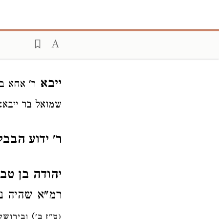
ייבא
ר' אחא בר
:
שמואל בר ייבא
ר' ידוע הבבל
יהודה בן טב
רמ"א שהיה נש
)
(ט"ז ב'
ובירושל