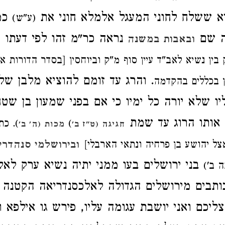
א ששלח לחוני המעגל אלמלא חוני את
כמ
(ע"ש)
ה שם
נראה כר"מ זהו לפי דעתו 
ובאבות במשנה
 בין נשיא לאב"ד עיין סוף מ"ק וביוחסין [בסדר הדורות אצל
. והרג עד זומם להוציא מלבן של
ן בכללים בהקדמה
יו שלא יורה כל ימיו כי אם בפני שמעון בן שט
 אותו הרוג עד שמת
)
). כת
חגיגה (ט"ז ב'
מכות (ה' ב'
צל יהושע בן פרחיה ונתאי הארבלי]
ובירושלמי סנהדרי
בני ירושלים בעו ממני יתיה נשיא ערק לאלכ
 ב')
כותבים מירושלים הגדולה לאלכסנדריאה הקטנה 
ליכם ואני יושבת עגומה עליו, פירש גו אילפא 