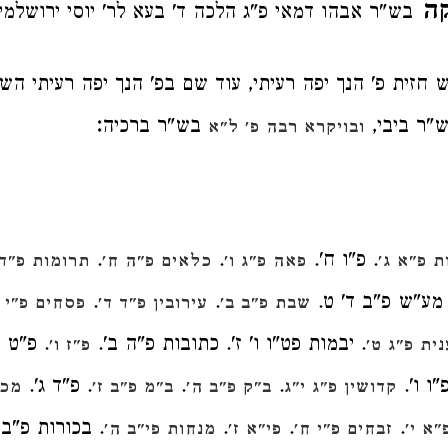
קה
בש"ר אבהו דמאי פ"ג הלכה ד' בעא לר' יוסי ירושלמי
 חזית פ' הנך יפה רעיתי, עוד שם בפ' הנך יפה רעיתי השנ
:
ש"ר ביבי,
בש"ר ברכיה
ובויקרא רבה פ' ל"א
. פ"ו ח'.
.
.
 פ"א ג'
פאה פ"ג ו'
כלאים פ"ה ח'
תרומות פ"ד 
 מע"ש פ"ב ד' ט.
.
.
שבת פ"ב ב'
עירובין פ"ד ד'
פסחים פ"י ו
. יבמות פט"ו ו' ז'. כתובות פ"ה ב'.
. פ"ט ב
ית פ"ג ט'
פ"ז ו'
פ"ו ו'.
.
.
. פ"ד ג'.
קדושין פ"ג י"ג
ב"ק פ"ב ה'
ב"מ פ"ב ז'
מכו
.
.
.
. בכורות פ"ב ו
"א י'
זבחים פ"י ח'
פי"א ז'
מנחות פי"ב ה'