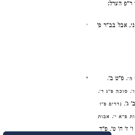
:
 ר"פ הערל
י, אבל בב"ר פ'
. פ"ט ב'.
ה'
.
.
'
סוכה פ"ג ד'
' ג'.
נדרים פ"ו
.
ת פ"א י'
אבות
' ז' ח' ט'. פ"ד