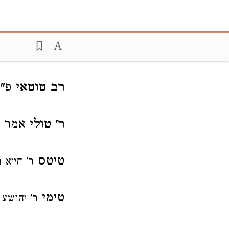
רב טוטאי
פ"ק
ר' טולי
אמר ל
טיטס
ר' חייא 
טימי
ר' יהושע 