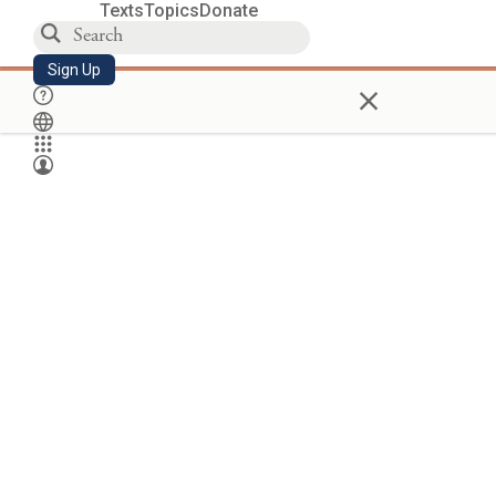
Texts
Topics
Donate
Sign Up
×