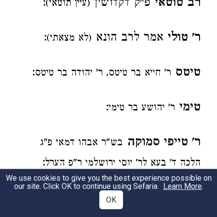
רב טוטאי
פ"ק דקדושין
:
(עיין תוטאי)
ר' טולי
אמר לרב הונא
:
(לא מצאתי)
טיטס
:
ר' חייא בר טיטס, ר' יהודה בר טיטס
טימי
:
ר' יהושע בר טימי
ר' טייפי סמוקה
בש"ר אבהו דמאי פ"ג
:
הלכה ד' בעא לר' יוסי ירושלמי ר"פ הערל
We use cookies to give you the best experience possible on
our site. Click OK to continue using Sefaria.
Learn More
.
ר' טרייא
מדרש חזית פ' הנך יפה רעיתי, עוד
OK