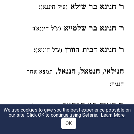
ר' חנינא בר שילא
:
(ע"ל חיננא)
ר' חנינא בר שלמייא
:
(ע"ל חיננא)
ר' חנינא דבית חוורן
:
(ע"ל חוניא)
חנילאי, חנמאל, חננאל
,
תמצא אחר
:
חנניה
ר' חנניה סגן הכהנים
)
(
פ"ג דאבות
במשנה
We use cookies to give you the best experience possible on
our site. Click OK to continue using Sefaria.
Learn More
.
,
,
)
(
פסחים פ"א ו'
י"ד א'
שקלים פ"ד ד'
פ"ו א'
OK
עדיות פ"ב א' ב' חנינא.
(פ"ד א'),
זבחים פ"ט ג'