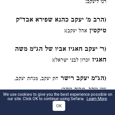
:
רנו ליעקב
(הרב מ' יעקב כהנא שפירא אבד"ק
טיקטין
:
אהל יעקב)
(ר' יעקב חאגיז אביו של הג"מ משה
חאגיז
:
זכרון לבני ישראל)
(הג"מ יעקב רישר
חק יעקב, מנחת יעקב,
:
עיון יעקב, שבות יעקב
We use cookies to give you the best experience possible on
our site. Click OK to continue using Sefaria.
Learn More
.
OK
(הג"מ יעקב
:
מענה לשון)