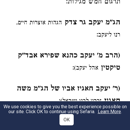
תרגום חמש מגילות:
הג"מ יעקב גר צדק
הגהות אוצרות חיים,
:
רנו ליעקב
(הרב מ' יעקב כהנא שפירא אבד"ק
טיקטין
:
אהל יעקב)
(ר' יעקב חאגיז אביו של הג"מ משה
חאגיז
:
זכרון לבני ישראל)
We use cookies to give you the best experience possible on
our site. Click OK to continue using Sefaria.
Learn More
.
OK
(הג"מ יעקב רישר
חק יעקב, מנחת יעקב,