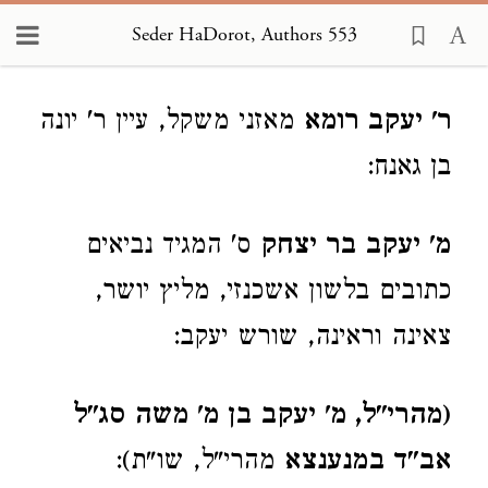
Seder HaDorot, Authors 553
Loading...
ר' יעקב רומא
מאזני משקל, עיין ר' יונה
בן גאנח:
מ' יעקב בר יצחק
ס' המגיד נביאים
כתובים בלשון אשכנזי, מליץ יושר,
צאינה וראינה, שורש יעקב:
(מהרי"ל, מ' יעקב בן מ' משה סג"ל
אב"ד במנענצא
מהרי"ל, שו"ת):