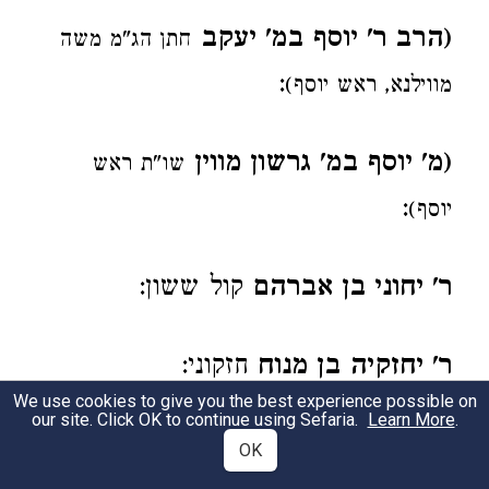
(הרב ר' יוסף במ' יעקב
חתן הג"מ משה
:
מווילנא, ראש יוסף)
(מ' יוסף במ' גרשון מווין
שו"ת ראש
:
יוסף)
ר' יחוני בן אברהם
קול ששון:
ר' יחזקיה בן מנוח
חזקוני:
We use cookies to give you the best experience possible on
our site. Click OK to continue using Sefaria.
Learn More
.
הג"מ יחזקאל במ' אברהם
:
כנסת יחזקאל
OK