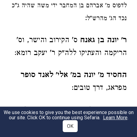
לדפוס מ' אברהם בן המחבר ידי משה שהיה ג"כ
:
נכד הג' מהרש"ל
ר' יונה בן גאנח
ס' הקירוב והישר, וס'
הריקמה והעתיקו ללה"ק ר' יעקב רומא:
החסיד מ' יונה במ' אלי' לאנד סופר
מפראג, דרך טובים:
(הג"מ יונה [בר' משה בנימין זאב]
עלה
We use cookies to give you the best experience possible on
our site. Click OK to continue using Sefaria.
Learn More
.
:
דיונה)
OK