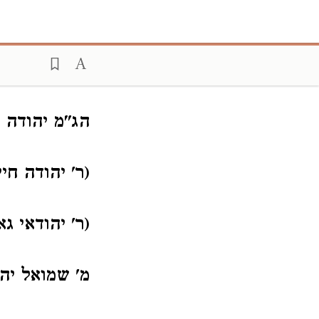
הג"מ יהודה ע
(ר' יהודה חיי
(ר' יהודאי גא
מ' שמואל יהו