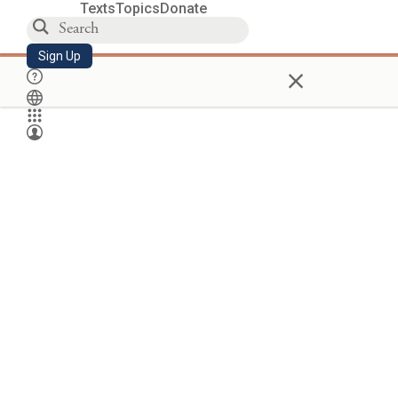
Texts
Topics
Donate
Sign Up
×