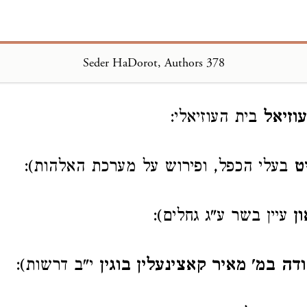
Seder HaDorot, Authors 378
Loading...
וזיאל
בית העוזיאלי:
ט
בעלי הכפל, ופירוש על מערכת האלהות):
ון
עיין בשר ע"ג גחלים):
דה במ' מאיר קאצינעלין בוגין
י"ב דרשות):