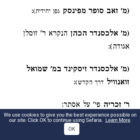
(מ' זאב סופר מפינסק
:
גפן יחידית)
(מ' אלכסנדר הכהן
הנקרא ר' זוסלן
אגודה):
(מ' אלכסנדר זיסקינד במ' שמואל
זואנוויל
:
דרך הקדש)
ר' זכריה
פי' על אסתר:
We use cookies to give you the best experience possible on
our site. Click OK to continue using Sefaria.
Learn More
.
מ' זלמן רונקיל
חתן דמים
והג"מ יצחק כ"ץ
OK