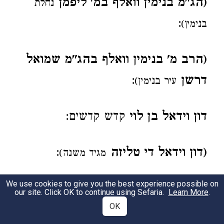
(הג"מ בנימין וואלף במ' ליפמן
נחלת
:
בנימין)
(הרב מ' בנימין וואלף בהג"מ שמואל
דרשן
:
עיר בנימין)
דון וידאל בן לוי
קדש קדשים:
(דון וידאל די טליזה
:
מגיד משנה)
We use cookies to give you the best experience possible on
(מ' זאב סופר מפינסק
:
גפן יחידית)
our site. Click OK to continue using Sefaria.
Learn More
.
OK