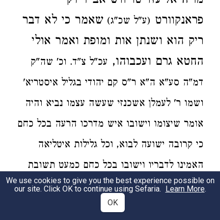
מו"ה אליעזד טריווש אב"ד דק'
פראנקוורט
שאמר כי לא דבר
(ע"ל שכ"ג)
ריק הוא ושנתן אות ומופת ואמר אולי
החטא גרם ועכבוהו,
עכ"ל צ"ד. וכ' שה"ק
דמ"ה סע"א ה"א ר"ס קם יהודי בגליל איסטריא'
ושמו ר' לעמלן אשכנזי שעשה עצמו נביא והיה
אומר שיצומו וישובו איש מדרכו הרעה בכל כחם
כי קרובה ישועה לבוא, וכל גלילות איטליאה
האמינו לדבריו וישובו בכל כחם כמעט תשובת
We use cookies to give you the best experience possible on
נינוה דבר פלא, וימת האיש ולא בא משיח וגלגל
our site. Click OK to continue using Sefaria.
Learn More
.
OK
המרות גדולות, כי בראות הפתאים שלא בא