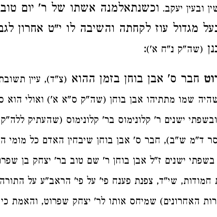
וכשנתאלמנה אשתו של ר' יום טוב 
ין ובעין יעקב.
ל מגדול עוז לקחתה והשיבה לו י"ט אחרון לגב
נן
:
(שה"ק נ"ח א')
וט
חבר ס' אבן בוחן בזמן ההוא
(צ"ד), עיין תשוב
יה שמו מתתיהו אבן בוחן (שה"ק ס"א א') ואולי הוא ספ
ובשפתי ישנים ר' קלונימוס בר' קלונימוס (שהעתיק ללה"ק 
ר ד"מ ש"ב), חבר ס' אבן בוחן שיבחין האדם כל מומי העו
ד בשפתי ישנים ז"ל אבן בוחן ר' שם טוב בר' יצחק בן שפר
 חמודות, שי"ד, צפנת פענח פי' על פי' הראב"ע על התורה 
ורות האחרונים) שמיחס אותו לר' יצחק שפרוט, והאמת כי