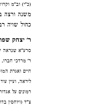
(כ"י) וב"מ וקדוש
משנה ורצה בע
כחול שויה רב
ר' יצחק שפר
סרע"א שנראה שה
ר' מרדכי חברו, 
חיים ואגרת המוס
ליראה, ועיין עו
רמונים על אגדות
צ"ד (ויוחסין בד