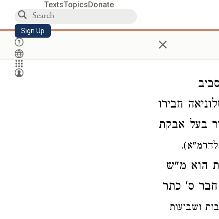
Texts
Topics
Donate
Sign Up
×
ביב
וניאה חבירו
יר בעל אבקת
להרמ"א).
ות הוא מ"ש
חבר ס' כתר
בות ושבועות