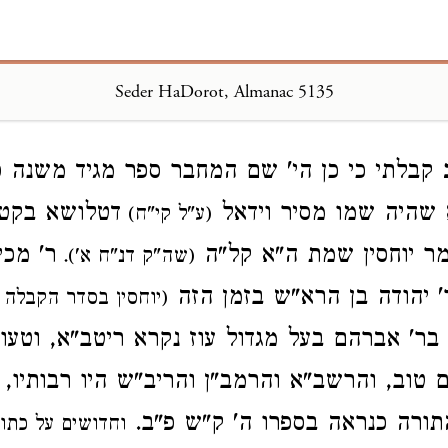
Seder HaDorot, Almanac 5135
Loading...
קבלתי כי כן הי' שם המחבר ספר מגיד משנה ס
 שהיה שמו מסיר וידאל
דטלושא בקטל
(ע"ל קי"ח)
מר יוחסין שמת ה"א קל"ה
ר' מכ
(שה"ק דנ"ח א').
' יהודה בן הרא"ש בזמן הזה
(יוחסין בסדר הקבלה 
 בר' אברהם בעל מגדול עוז נקרא ריטב"א, וטע
טוב, והרשב"א והרמב"ן והריב"ש היו רבותיו, 
תורה כנראה בספרו ה' ק"ש פ"ב.
וחדושים על כתו