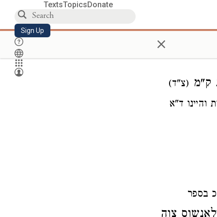
Texts
Topics
Donate
Sign Up
×
ת ק"מ
(צ"ד)
 והיינו ד"א
כ בספר
לאנשוס צוה