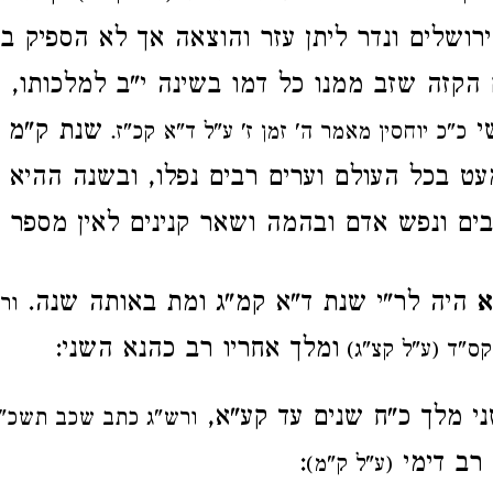
רושלים ונדר ליתן עזר והוצאה אך לא הספיק בי
 הקזה שזב ממנו כל דמו בשינה י"ב למלכותו, ז
שי
שנת ק"מ 
כ"כ יוחסין מאמר ה' זמן ז' ע"ל ד"א קכ"ז.
מעט בכל העולם וערים רבים נפלו, ובשנה ההיא 
בים ונפש אדם ובהמה ושאר קנינים לאין מספר
א
היה לר"י שנת ד"א קמ"ג ומת באותה שנה.
ור
ומלך אחריו רב כהנא השני:
קס"ד (ע"ל קצ"ג)
 מלך כ"ח שנים עד קע"א,
ורש"ג כתב שכב תשכ"ה
רב דימי
:
(ע"ל ק"מ)