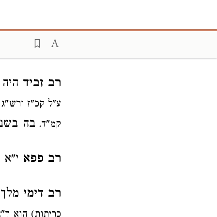
רב זביד
היה ל
ע"ל קכ"ז ורש"ג 
בה בשנ
קמ"ד.
רב פפא
י"א 
רב דימי
מלך ד
כריתות) הוא ד"