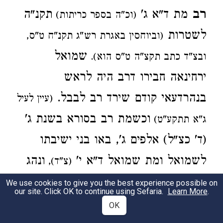
רב
מת ד"א ג'
תקנ"ה
(וכ"ה בספר כריתות)
לשטרות
(וביוחסין באגרת רש"ג תקנ"ח ט"ס,
שמואל
ובצ"ד כתב תקצ"ה ט"ס הוא).
ירחינאה חבירו דרב היה לראש
בנהרדעאי קודם שירד רב לבבל.
(עיין לעיל
וכשמת רב בסורא בשנת ג'
ג"א תתקע"ט)
(ד' כצ"ל) אלפים ג', באו בני ישיבתו
לשמואל ומת שמואל ד"א י'
ונהג
(צ"ד),
שמואל בתר רב לבדו ז' שנים והוי חדא
We use cookies to give you the best experience possible on
our site. Click OK to continue using Sefaria.
Learn More
.
מתיבתא
:
(יוחסין שם)
OK