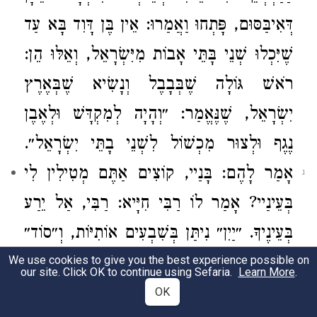
דְּאִיבַּסּוּם, פָּתְחוּ וַאֲמַרוּ: אֵין בֶּן דָּוִד בָּא עַד
שֶׁיִּכְלוּ שְׁנֵי בָּתֵּי אָבוֹת מִיִּשְׂרָאֵל, וְאֵלּוּ הֵן:
רֹאשׁ גּוֹלָה שֶׁבְּבָבֶל וְנָשִׂיא שֶׁבְּאֶרֶץ
יִשְׂרָאֵל, שֶׁנֶּאֱמַר: ״וְהָיָה לְמִקְדָּשׁ וּלְאֶבֶן
נֶגֶף וּלְצוּר מִכְשׁוֹל לִשְׁנֵי בָתֵּי יִשְׂרָאֵל״.
אָמַר לָהֶם: בָּנַיי, קוֹצִים אַתֶּם מְטִילִין לִי
ג
בְּעֵינַיי? אָמַר לוֹ רַבִּי חִיָּיא: רַבִּי, אַל יֵרַע
בְּעֵינֶיךָ. ״יַיִן״ נִיתַּן בְּשִׁבְעִים אוֹתִיּוֹת, וְ״סוֹד״
נִיתַּן בְּשִׁבְעִים אוֹתִיּוֹת. נִכְנַס יַיִן – יָצָא סוֹד.
We use cookies to give you the best experience possible on
our site. Click OK to continue using Sefaria.
Learn More
.
אָמַר רַב חִסְדָּא אָמַר מָר עוּקְבָא, וְאָמְרִי
ד
OK