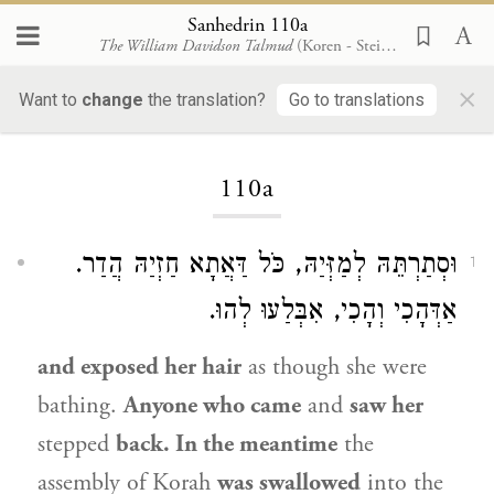
Sanhedrin 110a
The William Davidson Talmud
(Koren - Steinsaltz)
×
Want to
change
the translation?
Go to translations
Loading...
110a
וּסְתַרְתֵּהּ לְמַזְּיַהּ, כֹּל דַּאֲתָא חַזְיַהּ הֲדַר.
1
אַדְּהָכִי וְהָכִי, אִבְּלַעוּ לְהוּ.
and exposed her hair
as though she were
bathing.
Anyone who came
and
saw her
stepped
back. In the meantime
the
assembly of
Korah
was swallowed
into the