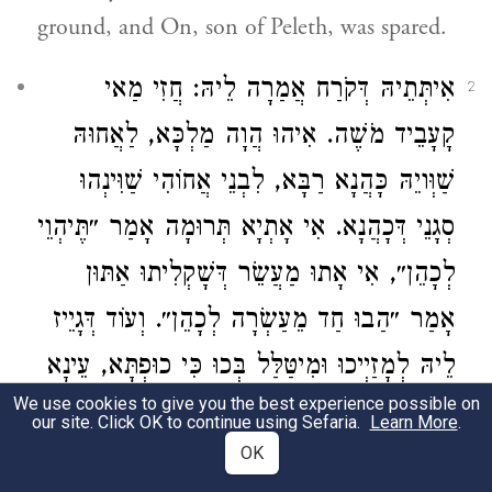
ground, and On, son of Peleth, was spared.
אִיתְּתֵיהּ דְּקֹרַח אֲמַרָה לֵיהּ: חֲזִי מַאי
2
קָעָבֵיד מֹשֶׁה. אִיהוּ הֲוָה מַלְכָּא, לַאֲחוּהּ
שַׁוְּויֵהּ כָּהֲנָא רַבָּא, לִבְנֵי אֲחוֹהִי שַׁוִּינְהוּ
סְגָנֵי דְּכָהֲנָא. אִי אָתְיָא תְּרוּמָה אָמַר ״תֶּיהְוֵי
לְכָהֵן״, אִי אָתוּ מַעֲשֵׂר דְּשָׁקְלִיתוּ אַתּוּן
אָמַר ״הַבוּ חַד מֵעַשְׂרָה לְכָהֵן״. וְעוֹד דְּגָיֵיז
לֵיהּ לְמָזַיְיכוּ וּמִיטַּלַּל בְּכוּ כִּי כוּפְתָּא, עֵינָא
We use cookies to give you the best experience possible on
יְהַב בְּמָזַיְיכוּ. אֲמַר לַהּ: הָא אִיהוּ נָמֵי קָא
our site. Click OK to continue using Sefaria.
Learn More
.
עָבֵיד! אֲמַרָה לֵיהּ: כֵּיוָן דְּכוּלְּהוּ רְבוּתָא
OK