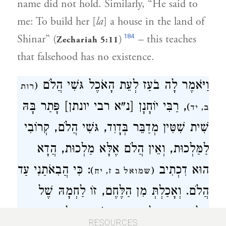
name did not hold. Similarly, “He said to
me: To build her [
la
] a house in the land of
184
Shinar” (
)
– this teaches
Zechariah 5:11
that falsehood has no existence.
וַיֹּאמֶר לָה בֹעַז לְעֵת הָאֹכֶל גּשִׁי הֲלֹם
(
רות
, רַבִּי יוֹחָנָן [נ"א רבי יונתן] פָּתַר בָּהּ
)
ב, יד
שִׁית שִׁטִּין מְדַבֵּר בְּדָוִד, גּשִׁי הֲלֹם, קְרוֹבִי
לַמַּלְכוּת, וְאֵין הֲלֹם אֶלָּא מַלְכוּת, הֲדָא
הוּא דִכְתִיב
: כִּי הֲבִאֹתַנִי עַד
)
(
שמואל ב ז, יח
הֲלֹם. וְאָכַלְתְּ מִן הַלֶּחֶם, זוֹ לַחְמָהּ שֶׁל
מַלְכוּת. וְטָבַלְתְּ פִּתֵּךְ בַּחֹמֶץ, אֵלּוּ הַיִּסּוּרִין,
RESOURCES