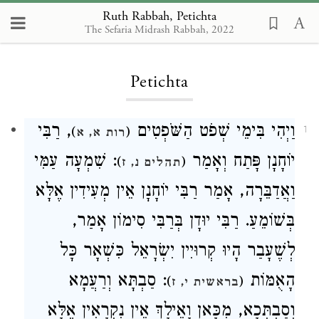
Ruth Rabbah, Petichta
Ruth Rabbah
The Sefaria Midrash Rabbah, 2022
Petichta
וַיְהִי בִּימֵי שְׁפֹט הַשֹּׁפְטִים
, רַבִּי
)
(
1
רות א, א
יוֹחָנָן פָּתַח וְאָמַר
: שִׁמְעָה עַמִּי
)
(
תהלים נ, ז
וַאֲדַבֵּרָה, אָמַר רַבִּי יוֹחָנָן אֵין מְעִידִין אֶלָּא
בְּשׁוֹמֵעַ. רַבִּי יוּדָן בְּרַבִּי סִימוֹן אָמַר,
לְשֶׁעָבַר הָיוּ קְרוּיִין יִשְׂרָאֵל כִּשְׁאָר כָּל
הָאֻמּוֹת
: סַבְתָּא וְרַעֲמָא
)
(
בראשית י, ז
וְסַבְתְּכָא, מִכָּאן וָאֵילָךְ אֵין נִקְרָאִין אֶלָּא