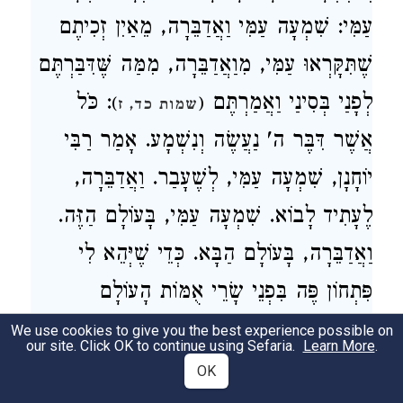
עַמִּי: שִׁמְעָה עַמִּי וַאֲדַבֵּרָה, מֵאַיִן זְכִיתֶם
שֶׁתִּקָּרְאוּ עַמִּי, מִוַאֲדַבֵּרָה, מִמַּה שֶּׁדִּבַּרְתֶּם
לְפָנַי בְּסִינַי וַאֲמַרְתֶּם
: כֹּל
)
(
שמות כד, ז
אֲשֶׁר דִּבֶּר ה' נַעֲשֶׂה וְנִשְׁמָע. אָמַר רַבִּי
יוֹחָנָן, שִׁמְעָה עַמִּי, לְשֶׁעָבַר. וַאֲדַבֵּרָה,
לֶעָתִיד לָבוֹא. שִׁמְעָה עַמִּי, בָּעוֹלָם הַזֶּה.
וַאֲדַבֵּרָה, בָּעוֹלָם הַבָּא. כְּדֵי שֶׁיְּהֵא לִי
פִּתְחוֹן פֶּה בִּפְנֵי שָׂרֵי אֻמּוֹת הָעוֹלָם
שֶׁעֲתִידִין לְקַטְרְגָם לְפָנַי וְלוֹמַר רִבּוֹן
We use cookies to give you the best experience possible on
our site. Click OK to continue using Sefaria.
Learn More
.
הָעוֹלָמִים, אֵלּוּ עוֹבְדִין עֲבוֹדַת כּוֹכָבִים וְאֵלּוּ
OK