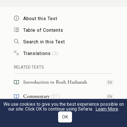
שְׁמָהּ״, וּכְתִיב: ״וּבֵרַכְתִּי אוֹתָהּ וְגַם נָתַתִּי
מִמֶּנָּה לְךָ בֵּן״. שִׁינּוּי מַעֲשֶׂה, דִּכְתִיב:
About this Text
״וַיַּרְא הָאֱלֹהִים אֶת מַעֲשֵׂיהֶם״, וּכְתִיב:
Table of Contents
״וַיִּנָּחֶם הָאֱלֹהִים עַל הָרָעָה אֲשֶׁר דִּבֶּר
Search in this Text
לַעֲשׂוֹת לָהֶם וְלֹא עָשָׂה״.
Translations
(
3
)
And
Rabbi Yitzḥak
said: A person’s
RELATED TEXTS
sentence is torn up on
account of
four
Introduction to Rosh Hashanah
EN
types of
actions. These are:
Giving
charity,
crying out
in prayer,
a change of
one’s
Commentary
(
37
)
EN
We use cookies to give you the best experience possible on
name, and a change of
one’s
deeds
for the
Tanakh
(
5
)
EN
our site. Click OK to continue using Sefaria.
Learn More
.
better. An allusion may be found in
OK
Talmud
(
1
)
Scripture for all of them: Giving
charity, as