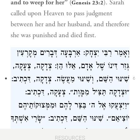
and to weep for her”
(
).
Sarah
Genesis 23:2
called upon Heaven to pass judgment
between her and her husband, and therefore
she was punished and died first.
וְאָמַר
רַבִּי יִצְחָק
: אַרְבָּעָה דְּבָרִים מְקָרְעִין
גְּזַר דִּינוֹ שֶׁל אָדָם, אֵלּוּ הֵן: צְדָקָה, צְעָקָה,
שִׁינּוּי הַשֵּׁם, וְשִׁינּוּי מַעֲשֶׂה. צְדָקָה, דִּכְתִיב:
6
״וּצְדָקָה תַּצִּיל מִמָּוֶת״. צְעָקָה, דִּכְתִיב:
״וַיִּצְעֲקוּ אֶל ה׳ בַּצַּר לָהֶם וּמִמְּצוּקוֹתֵיהֶם
יוֹצִיאֵם״. שִׁינּוּי הַשֵּׁם, דִּכְתִיב: ״
שָׂרַי
אִשְׁתְּךָ
לֹא תִקְרָא אֶת שְׁמָהּ
שָׂרָי
כִּי
שָׂרָה
RESOURCES