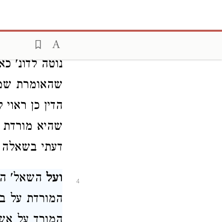
מוכיחים הדברי
הייתי דן אות
שהקרובי' אל 
נוטה לדונ' כ
שהאומרת שמאי
הדין כן ראוי
שהיא מורדת ד
דעתי בשאלה 
ועל
השאל' הב
4
המורדת על בעל
המורד על אשתו