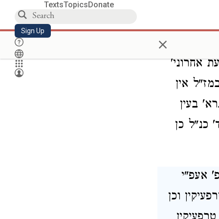
יו וע"כ
Texts
Topics
Donate
ון
Sign Up
×
חוש ודעת'
ת אחרוני'
מז"ל אין
א' בעין
 כנ"ל כן
' אעפ"י
פעיקין וכן
טרפעיקין