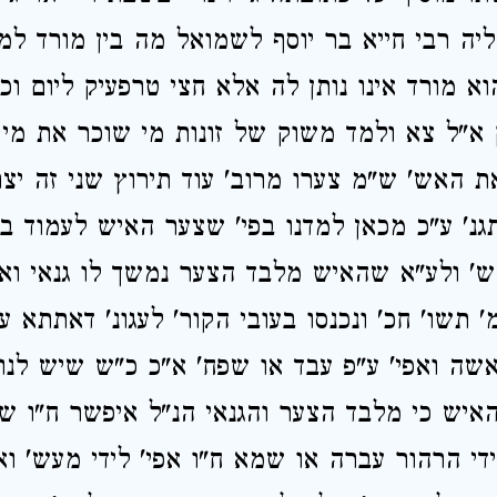
יה רבי חייא בר יוסף לשמואל מה בין מורד למ
א מורד אינו נותן לה אלא חצי טרפעיק ליום ו
 א"ל צא ולמד משוק של זונות מי שוכר את מי 
 האש' ש"מ צערו מרוב' עוד תירוץ שני זה יצר
תגנ' ע"כ מכאן למדנו בפי' שצער האיש לעמוד ב
' ולע"א שהאיש מלבד הצער נמשך לו גנאי וא
' תשו' חכ' ונכנסו בעובי הקור' לעגונ' דאתתא ע
אשה ואפי' ע"פ עבד או שפח' א"כ כ"ש שיש לנו
האיש כי מלבד הצער והגנאי הנ"ל איפשר ח"ו 
ידי הרהור עברה או שמא ח"ו אפי' לידי מעש' וא