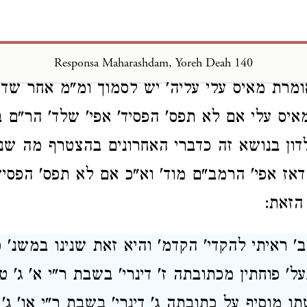
' שעיני' נתנה באחר כיון שהעליל' דברים שלא ה
' כמורדת היותר חמורה שאיפשר אבל מה אעש' כי
החלל הם רבני קושטנדינ' רבתי רואי' הדברים ב
Responsa Maharashdam, Yoreh Deah 140
אומרת מאיס עלי עליה' יש לסמוך ומ"מ אחר שדע
ס עלי אם לא תפס' הפסיד' אפי' שלד' הר"ם ב
 לדון בנושא זה כדברי האחרונים בהצטרף מה שנר
אז אפי' הרמב"ם מוד' וא"כ אם לא תפס' הפסיד'
הזאת:
' ראיתי להקדי' הקדמ' והיא זאת שנינו במשנ' פ
' פוחתין מכתובתה ז' דינרי' בשבת ר"י א' ג' טר
 מוסיף על כתובתה ג' דינרי' בשבת ר"י או' ג' 