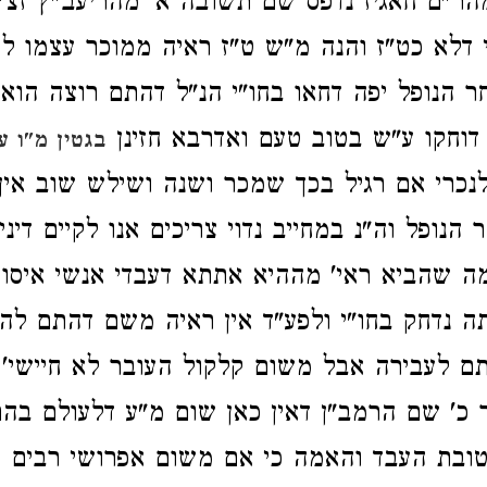
הר"ם חאגיז נדפס שם תשובה א' מהריעב"ץ זצ"ל
"י דלא כט"ז והנה מ"ש ט"ז ראיה ממוכר עצמו ל
ר הנופל יפה דחאו בחו"י הנ"ל דהתם רוצה הוא
 דוחקו ע"ש בטוב טעם ואדרבא חזינן
בגטין מ"ו ע
נכרי אם רגיל בכך שמכר ושנה ושילש שוב אין פ
ר הנופל וה"נ במחייב נדוי צריכים אנו לקיים דינ
 שהביא ראי' מההיא אתתא דעבדי אנשי איסור
ה נדחק בחו"י ולפע"ד אין ראיה משם דהתם להצ
 לעבירה אבל משום קלקול העובר לא חיישי' ו
ר כ' שם הרמב"ן דאין כאן שום מ"ע דלעולם בהם 
ובת העבד והאמה כי אם משום אפרושי רבים מ