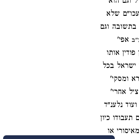
 וגם הוא
עכו"ם שלא
 בתשובה וגם
אפי'
"ב
ודין אותו
י ישראל בכל
א ומסקי'
יל אחרי'
עוד נלענ"ד
תעבודו כיון
איסורי או