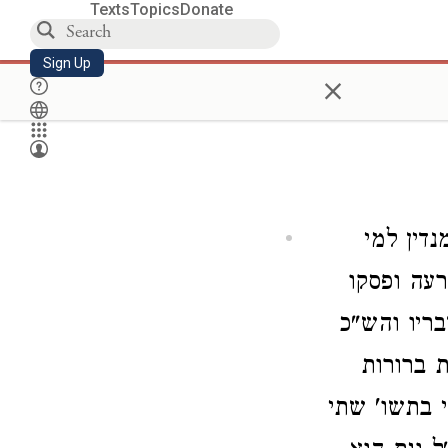
Texts
Topics
Donate
Sign Up
×
דין למי
רעה ופסקו
בריו והש"כ
ת ברורות
י בתשו' שתי