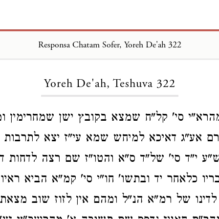
Responsa Chatam Sofer, Yoreh De'ah 322
Loading...
Yoreh De'ah, Teshuva 322
הרא"י סי' קל"ח שמצא בקובץ ישן שמחרימין ומנ
חרם אע"ג דאיכא למיחש שמא עי"ז יצא לתרבות 
"ע י"ד סי' של"ד ס"א והטו"ז שם רצה לדחות ד
יו כלאחר יד ובתשו' חו"י סי' קמ"א הביא ראיו
לדינו של רמ"א הנ"ל ומהם אין לזוז שוב מצאת