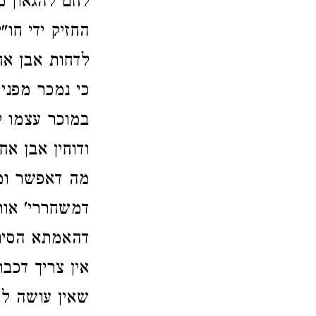
לחם להגאון מ
החזיק ידי חו
לדחות אבן אח
כי נמכר מפני
במוכר עצמו ל
ודוחין אבן אח
מה דאפשר ומה
דמשחררי' אות
דהאמתא הסיתם
אין צריך דכב
שאין עושה לט