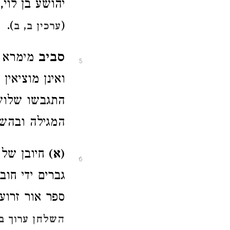
יהושע בן לוי
).
(
ערכין ב, ב
סביב
מימרא 
5
ואינן מוציאי
התגבשו שלוש 
המגילה ובהשו
(א)
חיובן של 
6
גברים ידי חו
ספר אור זרוע,
השלחן ערוך בא