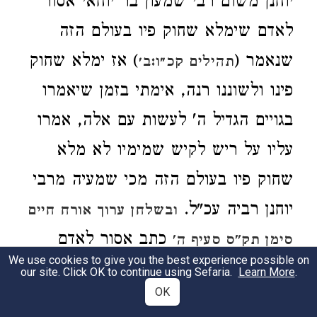
יוחנן משום רבי שמעון בר יוחאי אסור
לאדם שימלא שחוק פיו בעולם הזה
שנאמר (
) אז ימלא שחוק
תהילים קכ״ו:ב׳
פינו ולשוננו רנה, אימתי בזמן שיאמרו
בגויים הגדיל ה' לעשות עם אלה, אמרו
עליו על ריש לקיש שמימיו לא מלא
שחוק פיו בעולם הזה מכי שמעיה מרבי
יוחנן רביה עכ"ל.
ובשלחן ערוך אורח חיים
כתב אסור לאדם
סימן תק"ס סעיף ה'
We use cookies to give you the best experience possible on
שימלא פיו שחוק בעולם הזה, וכתב שם
our site. Click OK to continue using Sefaria.
Learn More
.
OK
הט"ז כ"כ בשם רבינו יונה דמשמע גם