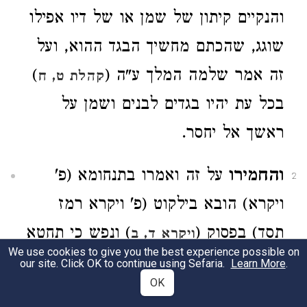
והנקיים קיתון של שמן או של דיו אפילו
שוגג, שהכתם מחשיך הבגד ההוא, ועל
זה אמר שלמה המלך ע"ה (
)
קהלת ט, ח
בכל עת יהיו בגדים לבנים ושמן על
ראשך אל יחסר.
והחמירו
על זה ואמרו בתנחומא (פ'
2
ויקרא) הובא בילקוט (פ' ויקרא רמז
תסד) בפסוק (
) ונפש כי תחטא
ויקרא ד, ב
We use cookies to give you the best experience possible on
בשגגה, משל למה הדבר דומה לשני בני
our site. Click OK to continue using Sefaria.
Learn More
.
OK
אדם שחטאו על המלך, אחד קרתני ואחד