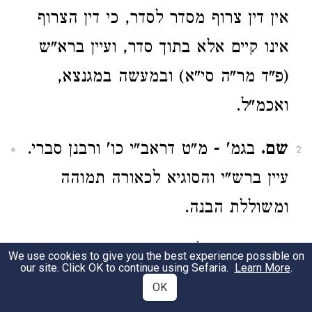
אין דין צרוף מסדר לסדר, כי דין הצרוף
אינו קיים אלא בתוך סדר, ועיין ברא"ש
(פ"ד מר"ה סי"א) ובמעשה במגנצא,
ואכמ"ל.
שם.
בגמ' - מ"ט דראב"י כו' ורבנן סברי.
2
עיין ברש"י והסוגיא לכאורה תמוהה
ומשוללת הבנה.
ובביאור
יש לעיין במצוות נסוך המים
3
We use cookies to give you the best experience possible on
our site. Click OK to continue using Sefaria.
Learn More
.
וערבה בחג - האם שתי מצוות מיוחדות
OK
לעצמן הן או דמצטרפות לקיום מצוה א'