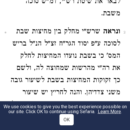
לבאר את שיטת רש"י, דמ"ש סוכה
משבת.
ונראה
שרש"י מחלק בין מחיצות שבת
3
לסוכה ע"פ יסוד הגר"ח זצ"ל הנ"ל בריש
המס' כי בשבת נועדו המחיצות לחלק
את רה"י מהרשות שמחוצה לה, ולשם
כך זקוקות המחיצות בשבת לשיעור גובה
משני צדדיהן. והנה לחריץ יש שיעור
מחיצה רק מצד אחד - מצד הפנימי אבל
We use cookies to give you the best experience possible on
our site. Click OK to continue using Sefaria.
Learn More
.
לא מצד החיצון, ולפיכך אין החריץ ראוי
OK
לדין מחיצת שבת. ונראה דהא דחריץ