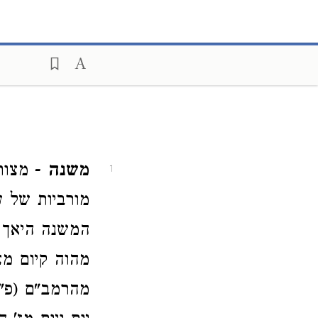
משנה
- מצות 
1
מורביות של ע
המשנה היאך 
מהוה קיום מצ
מהרמב"ם (פ"ז