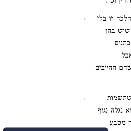
רין וכו'.
לכה זו בלי
שיש בהן
הנים
בל
הם החייבים
שהשמות
 נגלה (גוף
ר מטבע