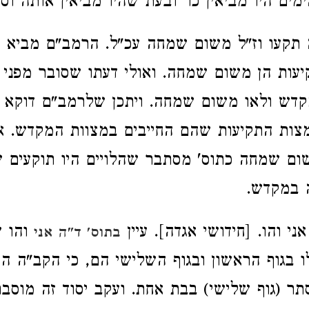
ימים היו מביאין כו' ובעת שהיו מביאין אותה וסוד
 תקעו וז"ל משום שמחה עכ"ל. הרמב"ם מביא ה
ות הן משום שמחה. ואולי דעתו שסובר מפני 
קדש ולאו משום שמחה. ויתכן שלרמב"ם דוקא כ
צות התקיעות שהם החייבים במצוות המקדש. א
ם שמחה כתוס' מסתבר שהלויים היו תוקעים ש
 במקדש.
י והו. [חידושי אגדה]. עיין
והו 
בתוס' ד"ה אני
 בגוף הראשון ובגוף השלישי הם, כי הקב"ה הוא
סתר (גוף שלישי) בבת אחת. ועקב יסוד זה מוסב