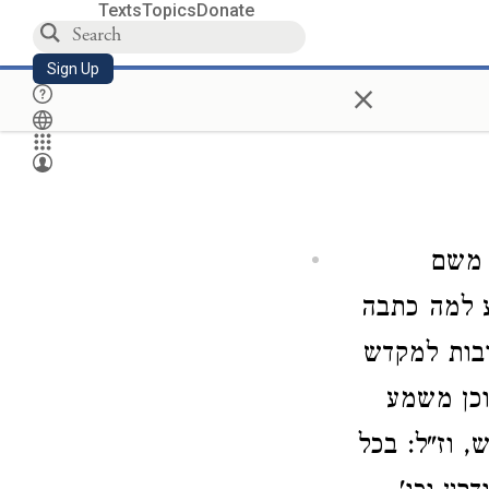
Texts
Topics
Donate
Sign Up
×
 משם
"ע למה כתבה
רבות למקדש
וכן משמע
 וז"ל: בכל