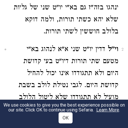
ינהגו בזה"ז גם בא"י יו"ט שני של גליות
שלא יהא כשתי תורות, ולמה דוקא
בלולב חוששין לשתי תורות.
וי"ל
דדין יו"ט שני א"א לנהוג בא"י
2
מטעם שתי תורות דיו"ט בעי קדושת
היום ולא תתגודדו אינו יכול להחיל
קדושת היום. לגבי נטילת לולב בשבת
מועיל לא תתגודדו שלא ליטול הלולב
We use cookies to give you the best experience possible on
בשבת, אבל לא לחדש קדושת היום.
our site. Click OK to continue using Sefaria.
Learn More
.
OK
כעין
זה מוצאין אנן בשיטת הראשונים