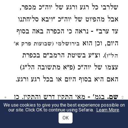
שלרבי כל רגע ורגע של יוה"כ מכפר,
אבל מהפיוט של יוה"כ "ויבא סליחתנו
עד ערב" - נראה כי הכפרה באה בסוף
היום, וכן הוא
בירושלמי (שבועות פרק א'
). וצ"ע בשיטת הרמב"ם בכפרת
הל"ו
עצמו של יוה"כ (פ"א מתשובה הל"ג)
האם היא בסוף היום או בכל רגע ורגע.
שם.
בגמ' - מאי התקין דרש והתקין. כן
2
We use cookies to give you the best experience possible on
פסק
) כי יום
הרמב"ם (פ"י ממאכ"א הל"ב
our site. Click OK to continue using Sefaria.
Learn More
.
OK
ט"ז בניסן אסור בחדש מה"ת. איתא