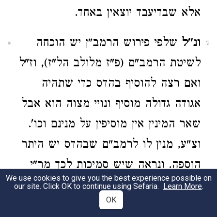
אלא שבדיעבד יוצאין באחד.
ונ"ל
שלפי פירוש הרמב"ן יש הוכחה
2
לשיטת הרמב"ם (פ"ז מלולב הל"ז), וז"ל
ואם רצה להוסיף בהדס כדי שתהיה
אגודה גדולה מוסיף ונויי מצוה הוא אבל
שאר המינין אין מוסיפין על מנינם וכו'.
וצ"ע, מנין לו לרמב"ם שבהדס יש היתר
הוספה. ונראה שיש סמיכות לכך מר"י
We use cookies to give you the best experience possible on
הסובר שיוצאים בהדס אחד ומ"מ יש
our site. Click OK to continue using Sefaria.
Learn More
.
OK
להוסיף לכתחילה עוד שני הדסים, מכאן