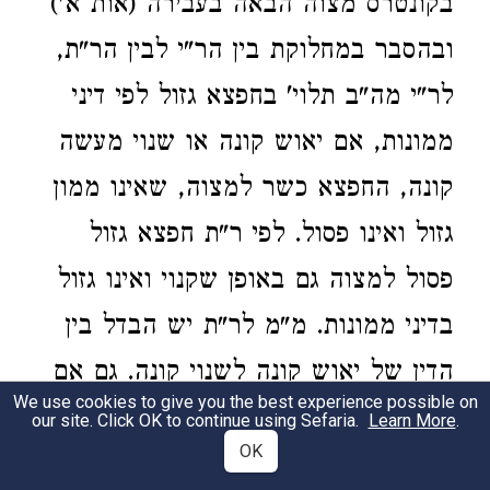
בקונטרס מצוה הבאה בעבירה (אות א')
ובהסבר במחלוקת בין הר"י לבין הר"ת,
לר"י מה"ב תלוי' בחפצא גזול לפי דיני
ממונות, אם יאוש קונה או שנוי מעשה
קונה, החפצא כשר למצוה, שאינו ממון
גזול ואינו פסול. לפי ר"ת חפצא גזול
פסול למצוה גם באופן שקנוי ואינו גזול
בדיני ממונות. מ"מ לר"ת יש הבדל בין
הדין של יאוש קונה לשנוי קונה. גם אם
We use cookies to give you the best experience possible on
יאוש קונה מכל מקום החפצא פסול
our site. Click OK to continue using Sefaria.
Learn More
.
OK
לגזלן שגזלו - שמאוס למצוה. מאידך