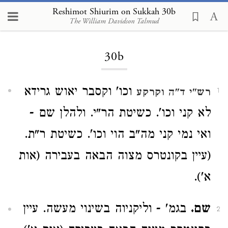
Reshimot Shiurim on Sukkah 30b
The William Davidson Talmud
Loading...
30b
וכו' וקסבר יאוש גרידא
רש"י
ד"ה וקרקע
1
לא קני וכו'. כשיטת הר"י. ולהלן שם -
ואי נמי קני מה"ב הוי וכו'. כשיטת ר"ת.
(עיין בקונטרס מצוה הבאה בעבירה (אות
א').
שם.
בגמ' - וליקניוה בשינוי מעשה. עיין
2