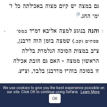
גם במצה יש קיום מצוה באכילתה כל ז'
9)
ימי החג.
והנה
בנוגע למצה אליבא דמ"ד
במס'
2
) שמצה בזמן הזה דרבנן,
פסחים (קכ.
צ"ב במצות הסוכה הנלמדת בלילה
הראשון ממצה - האם גם חובת אכילה
זו בסוכה בזה"ז מדרבנן בלבד, וצ"ע.
שם.
תוס' ד"ה תשבו. וז"ל חברייא בעו
3
We use cookies to give you the best experience possible on
our site. Click OK to continue using Sefaria.
Learn More
.
אי מה להלן עד שיכנס למצה כשהוא
OK
תאוה אף כאן עד שיכנס לסוכה בתאוה