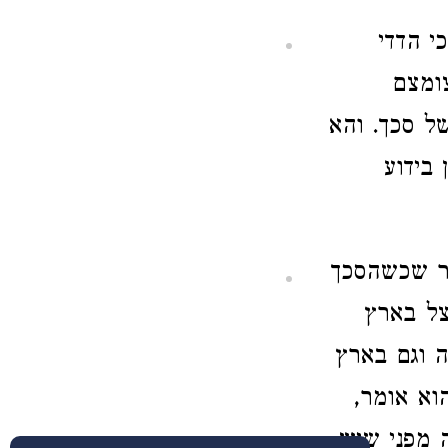
י הדדי
ומצם
ל סכך. והא
 בידוע
מר שכשהסכך
צל בארץ
 וגם בארץ
וא אומר,
 מפני שיש