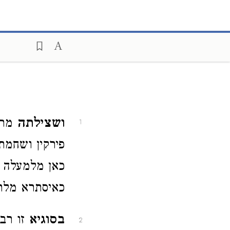
ושצילתה
מרו
1
פירקין ושחמת
כאן מלמעלה כ
כאיסתרא מלתח
בסוגיא
זו רבו
2