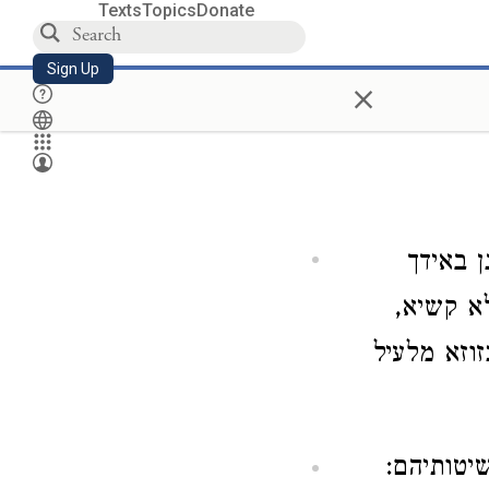
Texts
Topics
Donate
Sign Up
×
 באידך
א קשיא,
וזא מלעיל
יטותיהם: