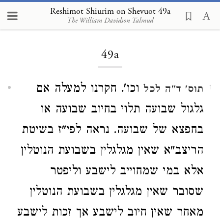
Reshimot Shiurim on Shevuot 49a
The William Davidson Talmud
Loading...
49a
וכו'. חקרנו למעלה אם
תוס' ד"ה לכל
1
גלגול שבועה תלוי בחיוב שבועה או
בחפצא של שבועה. נראה לפי"ז בשיטת
הריצב"א שאין מגלגלין בשבועת הנוטלין
אלא במי שמחוייב לישבע וליפטר
שסובר שאין מגלגלין בשבועת הנוטלין
מאחר שאין חיוב לישבע אך זכות לישבע