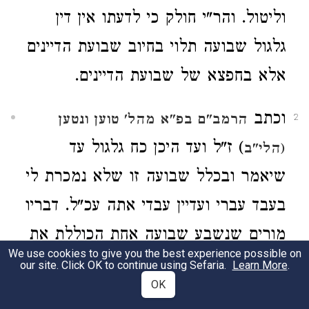
וליטול. והר"י חולק כי לדעתו אין דין
גלגול שבועה תלוי בחיוב שבועת הדיינים
אלא בחפצא של שבועת הדיינים.
וכתב
הרמב"ם בפ"א מהל' טוען ונטען
2
) ז"ל ועד היכן כח גלגול עד
(הלי"ב
שיאמר ובכלל שבועה זו שלא נמכרת לי
בעבד עברי ועדיין עבדי אתה עכ"ל. דבריו
מורים שנשבע שבועה אחת הכוללת את
We use cookies to give you the best experience possible on
ענין השבועה הראשונה ואת הענין
our site. Click OK to continue using Sefaria.
Learn More
.
OK
שגלגל. יוצא לפי הרמב"ם שגלגול